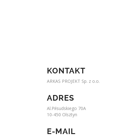
KONTAKT
ARKAS PROJEKT Sp. z o.o.
ADRES
Al.Piłsudskiego 70A
10-450 Olsztyn
E-MAIL