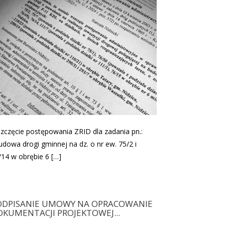
zczęcie postępowania ZRID dla zadania pn.:
udowa drogi gminnej na dz. o nr ew. 75/2 i
/14 w obrębie 6 […]
ODPISANIE UMOWY NA OPRACOWANIE
OKUMENTACJI PROJEKTOWEJ...