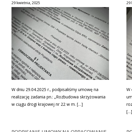
29 kwietnia, 2025
29 
W dniu 29.04.2025 r., podpisaliśmy umowę na
W 
realizację zadania pn.: „Rozbudowa skrzyżowania
um
w ciągu drogi krajowej nr 22 w m. […]
ro
[…
PODPISANIE UMOWY NA OPRACOWANIE
P