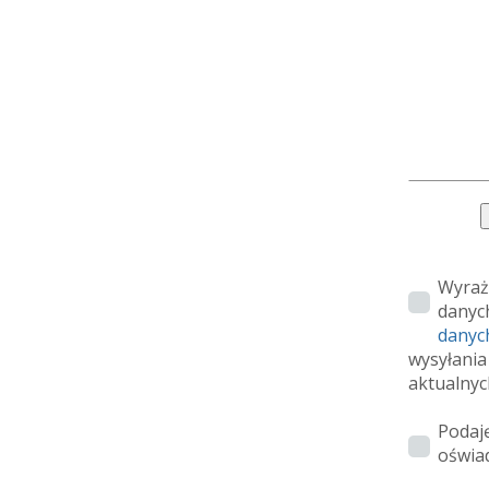
Wyraż
danyc
danyc
wysyłania
aktualnyc
Podaj
oświa