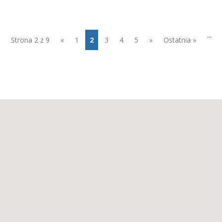
...
Strona 2 z 9
«
1
2
3
4
5
»
Ostatnia »