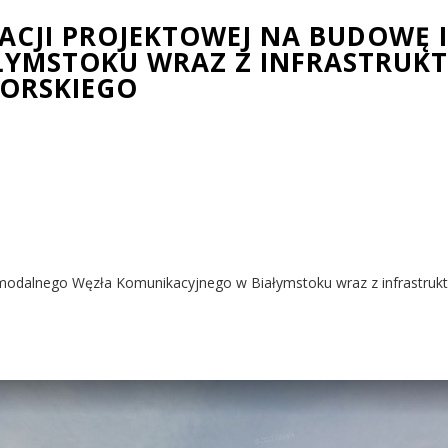
CJI PROJEKTOWEJ NA BUDOWĘ
ŁYMSTOKU WRAZ Z INFRASTRUKT
TORSKIEGO
odalnego Węzła Komunikacyjnego w Białymstoku wraz z infrastruktu